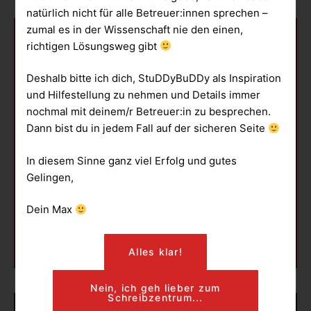
natürlich nicht für alle Betreuer:innen sprechen –
zumal es in der Wissenschaft nie den einen,
richtigen Lösungsweg gibt
„In den ersten
Deshalb bitte ich dich, StuDDyBuDDy als Inspiration
Sekunden deines
und Hilfestellung zu nehmen und Details immer
Auftrittes
nochmal mit deinem/r Betreuer:in zu besprechen.
Dann bist du in jedem Fall auf der sicheren Seite
entscheidet sich,
ob deine Zuhörer
In diesem Sinne ganz viel Erfolg und gutes
Gelingen,
dich sympathisch
Dein Max
finden oder nicht“