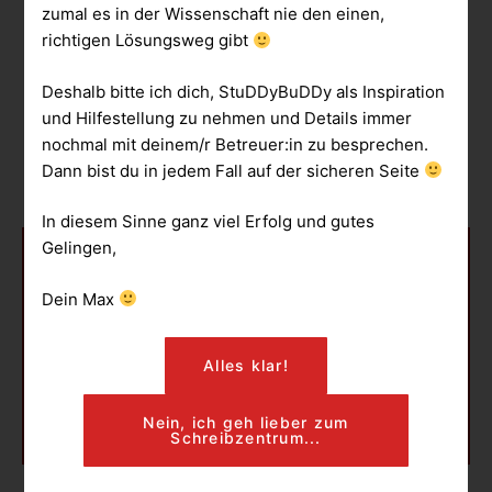
kein Grund zur Panik. 

zumal es in der Wissenschaft nie den einen,
richtigen Lösungsweg gibt
Am wichtigsten ist eine schnelle, 
offene und ehrliche Kommunikation 
Deshalb bitte ich dich, StuDDyBuDDy als Inspiration
mit deinem Betreuer. 
und Hilfestellung zu nehmen und Details immer
nochmal mit deinem/r Betreuer:in zu besprechen.
Dann bist du in jedem Fall auf der sicheren Seite
In diesem Sinne ganz viel Erfolg und gutes
Gelingen,
„Gute Literatur
Dein Max
versteckt sich
manchmal“