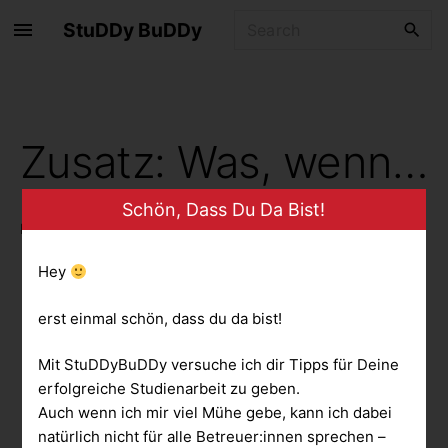
S
S
StuDDy BuDDy
k
e
i
a
p
r
t
c
Zusatz: Was, wenn…
o
h
f
c
o
o
Schön, Dass Du Da Bist!
r
n
Last Updated on 17. April 2021 by
Maximilian
:
t
Hey
e
Im echten Leben läuft nicht immer 
n
erst einmal schön, dass du da bist!
alles rund - warum sollte es das 
t
dann bei einer Studienarbeit 
Mit StuDDyBuDDy versuche ich dir Tipps für Deine
erfolgreiche Studienarbeit zu geben.
immer tun?

Auch wenn ich mir viel Mühe gebe, kann ich dabei
Das ist erstmal ganz normal und 
natürlich nicht für alle Betreuer:innen sprechen –