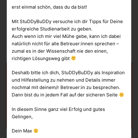
aufgehört haben: 

erst einmal schön, dass du da bist!
Wir suchen systematisch in einer 
Datenbank und filtern die 
Mit StuDDyBuDDy versuche ich dir Tipps für Deine
erfolgreiche Studienarbeit zu geben.
Ergebnisse. 
Auch wenn ich mir viel Mühe gebe, kann ich dabei
natürlich nicht für alle Betreuer:innen sprechen –
zumal es in der Wissenschaft nie den einen,
richtigen Lösungsweg gibt
Deshalb bitte ich dich, StuDDyBuDDy als Inspiration
und Hilfestellung zu nehmen und Details immer
„AND, OR und
nochmal mit deinem/r Betreuer:in zu besprechen.
Klammern richtig
Dann bist du in jedem Fall auf der sicheren Seite
gesetzt?“
In diesem Sinne ganz viel Erfolg und gutes
Gelingen,
Dein Max